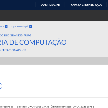
COMUNICA BR
ACESSO À INFORMAÇÃO
IR
PARA
O
usca
Ir para o rodapé
3
4
CONTEÚDO
DO RIO GRANDE -FURG
IA DE COMPUTAÇÃO
MPUTACIONAIS - C3
C
go Fagundes
—
Publicado: 29/04/2025 15h36
,
Última modificação: 29/04/2025 15h51