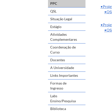
PPC
•Proje
QSL
•QSL
Situação Legal
•Proje
Estágio
•QSL
Atividades
Complementares
Coordenação de
Curso
Docentes
A Universidade
Links Importantes
Formas de
Ingresso
Labs
Ensino/Pesquisa
Biblioteca