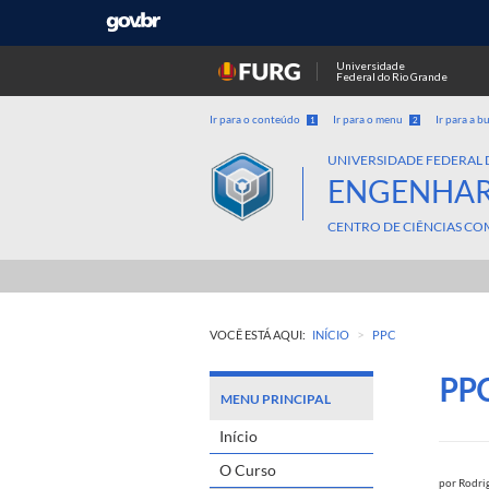
Universidade
Federal do Rio Grande
Ir para o conteúdo
Ir para o menu
Ir para a b
1
2
UNIVERSIDADE FEDERAL 
ENGENHAR
CENTRO DE CIÊNCIAS CO
>
VOCÊ ESTÁ AQUI:
INÍCIO
PPC
PP
MENU PRINCIPAL
Início
O Curso
por
Rodri